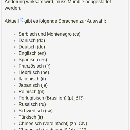
Änderung wirksam wird, muss Mumble neugestartet
werden.
1)
Aktuell
gibt es folgende Sprachen zur Auswahl:
Serbisch und Montenegro (cs)
Dänisch (da)
Deutsch (de)
Englisch (en)
Spanisch (es)
Französisch (fr)
Hebräisch (he)
Italienisch (it)
Japanisch (ja)
Polnisch (pl)
Portugisisch (Brasilien) (pt_BR)
Russisch (ru)
Schwedisch (sv)
Türkisch (tr)
Chinesisch (vereinfacht) (zh_CN)
Chinesisch (traditionell) (zh_TW)